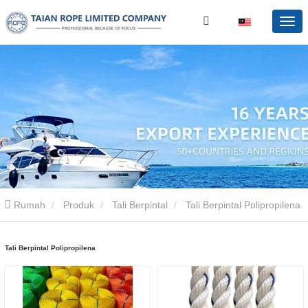
Rumah
Produk
Tali Berpintal
Tali Berpintal Polipropilena
Tali Berpintal Polipropilena