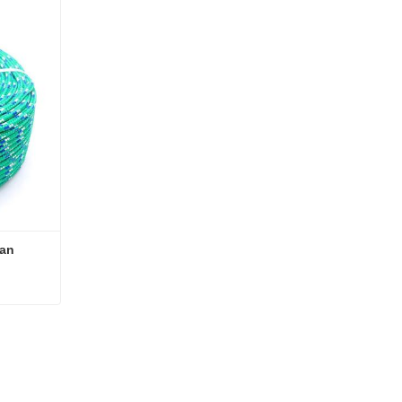
ian
lian