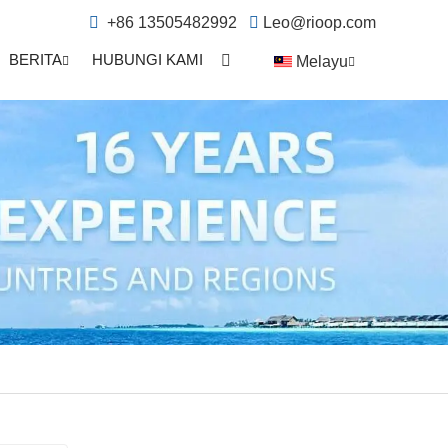
+86 13505482992
Leo@rioop.com
BERITA
HUBUNGI KAMI
Melayu