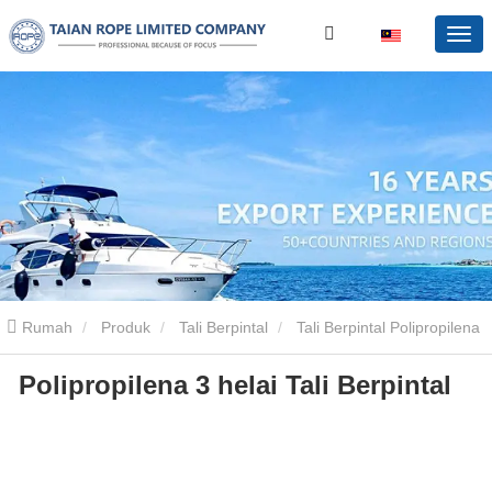
Rumah
Produk
Tali Berpintal
Tali Berpintal Polipropilena
Polipropilena 3 helai Tali Berpintal
Polipropilena 3 helai Tali Berpintal