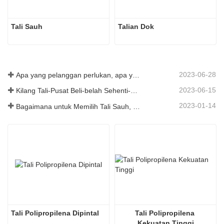
Tali Sauh
Talian Dok
2023-06-28
Apa yang pelanggan perlukan, apa yang kami sediakan-Tai an Rope Ltd
2023-06-15
Kilang Tali-Pusat Beli-belah Sehenti-Tai an Rope LTD
2023-01-14
Bagaimana untuk Memilih Tali Sauh, Jenis, Panjang dan Banyak Lagi？
Tali Polipropilena Dipintal
Tali Polipropilena 
Kekuatan Tinggi